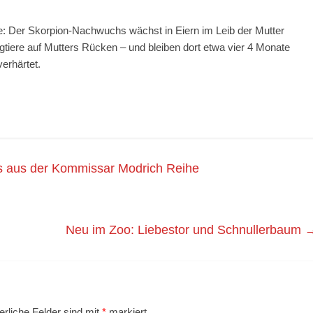
ere: Der Skorpion-Nachwuchs wächst in Eiern im Leib der Mutter
tiere auf Mutters Rücken – und bleiben dort etwa vier 4 Monate
erhärtet.
as aus der Kommissar Modrich Reihe
Neu im Zoo: Liebestor und Schnullerbaum
erliche Felder sind mit
*
markiert