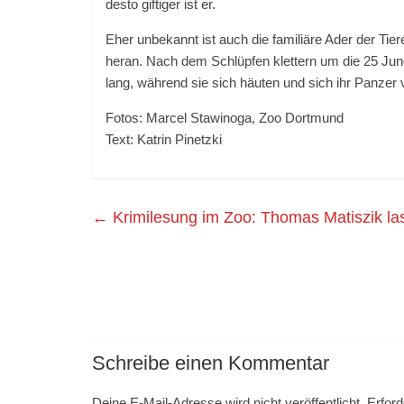
desto giftiger ist er.
Eher unbekannt ist auch die familiäre Ader der Ti
heran. Nach dem Schlüpfen klettern um die 25 Jung
lang, während sie sich häuten und sich ihr Panzer v
Fotos: Marcel Stawinoga, Zoo Dortmund
Text: Katrin Pinetzki
←
Krimilesung im Zoo: Thomas Matiszik l
Schreibe einen Kommentar
Deine E-Mail-Adresse wird nicht veröffentlicht.
Erford