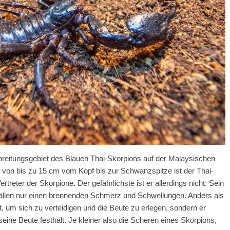
breitungsgebiet des Blauen Thai-Skorpions auf der Malaysischen
 von bis zu 15 cm vom Kopf bis zur Schwanzspitze ist der Thai-
treter der Skorpione. Der gefährlichste ist er allerdings nicht: Sein
ällen nur einen brennenden Schmerz und Schwellungen. Anders als
t, um sich zu verteidigen und die Beute zu erlegen, sondern er
 seine Beute festhält. Je kleiner also die Scheren eines Skorpions,