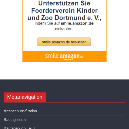
Metanavigation
Artenschutz-Station
Bautagebuch
Bautagebuch Teil 1