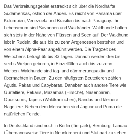
Das Verbreitungsgebiet erstreckt sich über die Nordhälfte
Südamerikas, östlich der Anden. Es reicht von Panama über
Kolumbien, Venezuela und Brasilien bis nach Paraguay. Ihr
Lebensraum sind Savannen und Waldränder. Waldhunde halten
sich stets in der Nähe von Flüssen und Seen auf. Der Waldhund
lebt in Rudeln, die aus bis zu zehn Artgenossen bestehen und
von einem Alpha-Paar angeführt werden. Die Tragzeit des
Weibchens beträgt 65 bis 83 Tagen. Danach werden drei bis
sechs Welpen geboren, in Einzelfällen auch bis zu zehn
Welpen. Waldhunde sind tag- und dämmerungsaktiv und
übernachten in Bauen. Zu den häufigsten Beutetieren zählen
Agutis, Pakas und Capybaras. Daneben auch andere Tiere wie
Gürteltiere, Pekaris, Mazamas (Hirsche), Nasenbären,
Opossums, Tapetis (Waldkaninchen), Nandus und kleinere
Nagetiere. Neben dem Menschen sind Jaguar und Puma die
natürlichen Feinde.
In Deutschland sind noch in Berlin (Tierpark), Bernburg, Landau
(Übergangsweise Tiere in Neunkirchen) und Stuttgart zu sehen.