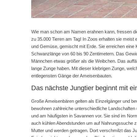
Wie man schon am Namen erahnen kann, fressen die
zu 35.000 Tieren am Tag! In Zoos erhalten sie meis
und Gemüse, gemischt mit Erde. Sie erreichen eine
Schwanzlänge von 60 bis 90 Zentimetern. Das Gewicht
Männchen etwas größer als die Weibchen. Das auffäll
lange Zunge haben. Mit dieser klebrigen Zunge, welch
entlegensten Gänge der Ameisenbauten.
Das nächste Jungtier beginnt mit e
Große Ameisenbären gelten als Einzelgänger und bew
bewohnen zahlreiche unterschiedliche Landschafte
und am häufigsten in Savannen vor. Sie sind im Norm
auch kühlen Abendstunden um auf Nahrungssuche zu 
Mutter und werden getragen. Dort verschmilzt das Jun