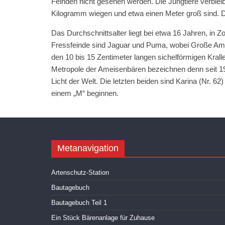
Feinden nicht gesehen werden. Die Jungtiere verbleib
Kilogramm wiegen und etwa einen Meter groß sind. Di
Das Durchschnittsalter liegt bei etwa 16 Jahren, in Zo
Fressfeinde sind Jaguar und Puma, wobei Große Ameis
den 10 bis 15 Zentimeter langen sichelförmigen Kral
Metropole der Ameisenbären bezeichnen denn seit 19
Licht der Welt. Die letzten beiden sind Karina (Nr. 6
einem „M“ beginnen.
Metanavigation
Artenschutz-Station
Bautagebuch
Bautagebuch Teil 1
Ein Stück Bärenanlage für Zuhause