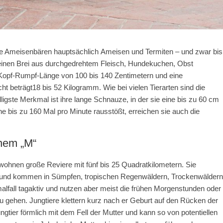
 Ameisenbären hauptsächlich Ameisen und Termiten – und zwar bis
t einen Brei aus durchgedrehtem Fleisch, Hundekuchen, Obst
 Kopf-Rumpf-Länge von 100 bis 140 Zentimetern und eine
 beträgt18 bis 52 Kilogramm. Wie bei vielen Tierarten sind die
igste Merkmal ist ihre lange Schnauze, in der sie eine bis zu 60 cm
e bis zu 160 Mal pro Minute rausstößt, erreichen sie auch die
inem „M“
ohnen große Reviere mit fünf bis 25 Quadratkilometern. Sie
n und kommen in Sümpfen, tropischen Regenwäldern, Trockenwäldern
alfall tagaktiv und nutzen aber meist die frühen Morgenstunden oder
gehen. Jungtiere klettern kurz nach er Geburt auf den Rücken der
gtier förmlich mit dem Fell der Mutter und kann so von potentiellen